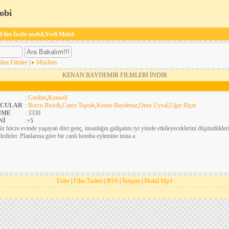
obi
 Film İndir mobil,Yerli Mobil
ilen Filmler
|
Müslüm
KENAN BAYDEMIR FILMLERI İNDIR
:
Gerilim
,
Komedi
CULAR
:
Burcu Biricik
,
Caner Toprak
,
Kenan Baydemir
,
Onur Uysal
,
Uğur Biçer
NME
: 3330
Nİ
:
+5
ir hücre evinde yaşayan dört genç, insanlığın gidişatını iyi yönde etkileyeceklerini düşündükleri
ndedirler. Planlarına göre bir canlı bomba eylemine imza a
Enler
|
Film Türleri
|
RSS
|
İletişim
|
Mobil Mp3