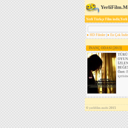
YerliFilm.M
Yerli Türkçe Film indir,Yerli
HD Filmler
|
En Çok İndir
İNANÇ ODASI
[2013]
TÜRÜ
OYUN
İZLE
BEĞE
Özet:
B
içerisi
©
yerlifilm.mobi
2015