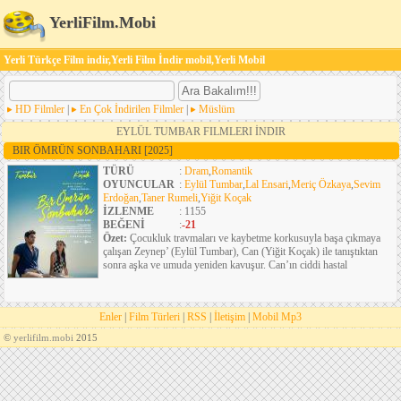
YerliFilm.Mobi
Yerli Türkçe Film indir,Yerli Film İndir mobil,Yerli Mobil
HD Filmler
|
En Çok İndirilen Filmler
|
Müslüm
EYLÜL TUMBAR FILMLERI İNDIR
BIR ÖMRÜN SONBAHARI
[2025]
TÜRÜ
:
Dram
,
Romantik
OYUNCULAR
:
Eylül Tumbar
,
Lal Ensari
,
Meriç Özkaya
,
Sevim
Erdoğan
,
Taner Rumeli
,
Yiğit Koçak
İZLENME
: 1155
BEĞENİ
:
-21
Özet:
Çocukluk travmaları ve kaybetme korkusuyla başa çıkmaya
çalışan Zeynep’ (Eylül Tumbar), Can (Yiğit Koçak) ile tanıştıktan
sonra aşka ve umuda yeniden kavuşur. Can’ın ciddi hastal
Enler
|
Film Türleri
|
RSS
|
İletişim
|
Mobil Mp3
©
yerlifilm.mobi
2015