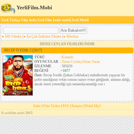
YerliFilm.Mobi
Yerli Türkçe Film indir,Yerli Film İndir mobil,Yerli Mobil
HD Filmler
|
En Çok İndirilen Filmler
|
Müslüm
DENIZ CEYLAN FILMLERI İNDIR
RECEP İVEDIK 5
[2017]
TÜRÜ
:
Komedi
OYUNCULAR
:
Deniz Ceylan
,
Orkan Varan
İZLENME
: 585659
BEĞENİ
:
+1677
Özet:
Recep İvedik (Şahan Gökbakar) mahallesinde yaşayan bir
şoför tanıdığının vefatı sonrası taziye evine gittiğinde, adamın aldığı,
ancak ömrü yetmediği için tamamlayamadığı son i
Enler
|
Film Türleri
|
RSS
|
İletişim
|
Mobil Mp3
©
yerlifilm.mobi
2015