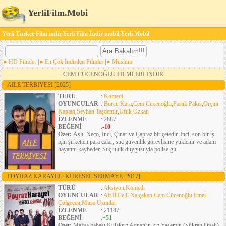
YerliFilm.Mobi
Yerli Türkçe Film indir,Yerli Film İndir mobil,Yerli Mobil
HD Filmler
|
En Çok İndirilen Filmler
|
Müslüm
CEM CÜCENOĞLU FILMLERI İNDIR
AILE TERBIYESI
[2025]
TÜRÜ
:
Komedi
OYUNCULAR
:
Burcu Kara
,
Cem Cücenoğlu
,
Faruk Pakis
,
Orçun
Kaptan
,
Seyhan Taşdemir
,
Ufuk Özkan
İZLENME
: 2887
BEĞENİ
:
-10
Özet:
Aslı, Neco, İnci, Çınar ve Çapraz bir çetedir. İnci, son bir iş
için şirketten para çalar; suç güvenlik görevlisine yüklenir ve adam
hayatını kaybeder. Suçluluk duygusuyla polise git
POYRAZ KARAYEL: KÜRESEL SERMAYE
[2017]
TÜRÜ
:
Aksiyon
,
Komedi
OYUNCULAR
:
Ali İl
,
Celil Nalçakan
,
Cem Cücenoğlu
,
Emel
Çölgeçen
,
Musa Uzunlar
İZLENME
: 21147
BEĞENİ
:
+51
Özet:
Mafya babası Kulaksız Adnan'ın kız Yasemin (Şükran Ovalı),