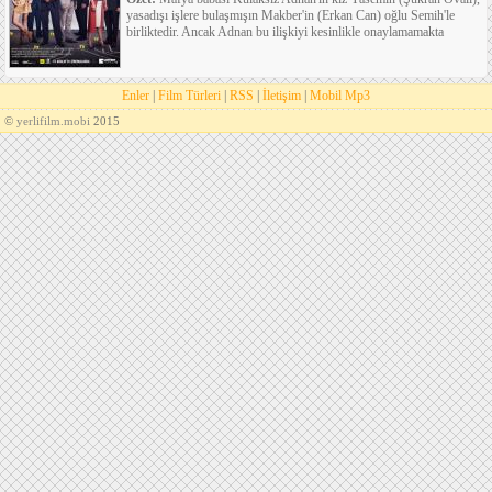
yasadışı işlere bulaşmışın Makber'in (Erkan Can) oğlu Semih'le
birliktedir. Ancak Adnan bu ilişkiyi kesinlikle onaylamamakta
Enler
|
Film Türleri
|
RSS
|
İletişim
|
Mobil Mp3
©
yerlifilm.mobi
2015