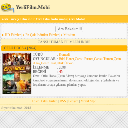
YerliFilm.Mobi
Yerli Türkçe Film indir,Yerli Film İndir mobil,Yerli Mobil
HD Filmler
|
En Çok İndirilen Filmler
|
Müslüm
CANSU TUMAN FILMLERI İNDIR
OFLU HOCA 4
[2024]
TÜRÜ
:
Komedi
OYUNCULAR
:
Bilal Hancı
,
Cansu Fırıncı
,
Cansu Tuman
,
Çetin
Altay
,
Deniz Oral
,
Ufuk Özkan
İZLENME
: 2098
BEĞENİ
:
-45
Özet:
Oflu Hoca (Çetin Altay) bir yoga kampına katılır. Fakat bu
kamptaki yoga gurularının dolandırıcı olduğundan şüphelenir ve
foyalarını ortaya çıkarma planları yapar.
Enler
|
Film Türleri
|
RSS
|
İletişim
|
Mobil Mp3
©
yerlifilm.mobi
2015