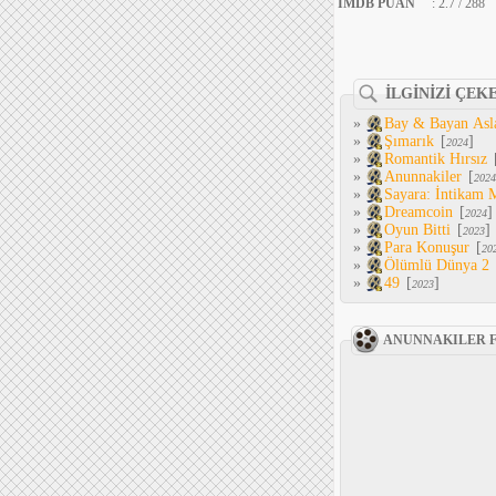
IMDB PUAN
: 2.7 / 288
İLGİNİZİ ÇEK
»
Bay & Bayan Asl
»
Şımarık
[
]
2024
»
Romantik Hırsız
»
Anunnakiler
[
2024
»
Sayara: İntikam 
»
Dreamcoin
[
]
2024
»
Oyun Bitti
[
]
2023
»
Para Konuşur
[
20
»
Ölümlü Dünya 2
»
49
[
]
2023
ANUNNAKILER 