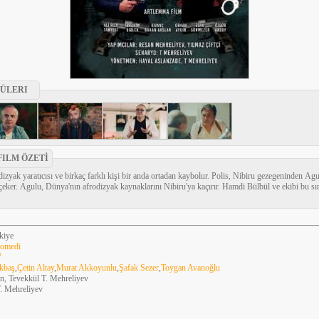
ÜLERI
ILM ÖZETİ
odizyak yaratıcısı ve birkaç farklı kişi bir anda ortadan kaybolur. Polis, Nibiru gezegeninden Ag
eker. Agulu, Dünya'nın afrodizyak kaynaklarını Nibiru'ya kaçırır. Hamdi Bülbül ve ekibi bu sır
kiye
omedi
7
kbaş
,
Çetin Altay
,
Murat Akkoyunlu
,
Şafak Sezer
,
Toygan Avanoğlu
an, Tevekkül T. Mehreliyev
T. Mehreliyev