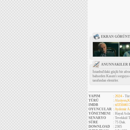
EKRAN GÖRÜNT
ANUNNAKILER F
İstanbul'daki güçlü bir afr
bahseden Kasım'ı sorguya ç
tarafından elenirler.
YAPIM
:
2024
- Tür
TÜRÜ
:
Aksiyon
,
K
IMDB
:
tt3350461
OYUNCULAR
:
Aydemir A
YÖNETMENI
: Hayal Asl
SENARYO
: Tevekkül 
SÜRE
: 75 Dak.
DOWNLOAD
: 2305