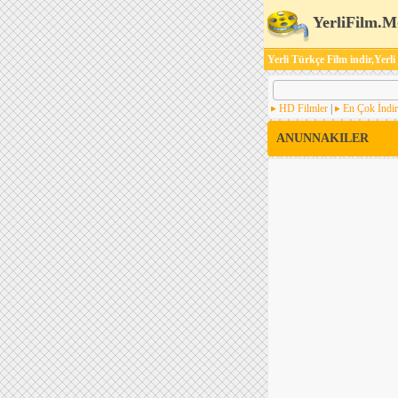
YerliFilm.M
Yerli Türkçe Film indir,Yerli
HD Filmler
|
En Çok İndir
ANUNNAKILER