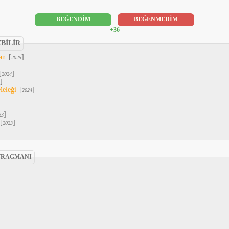
BEĞENDİM
BEĞENMEDİM
+36
EBİLİR
an
[
]
2025
[
]
2024
]
Meleği
[
]
2024
]
23
[
]
2023
FRAGMANI