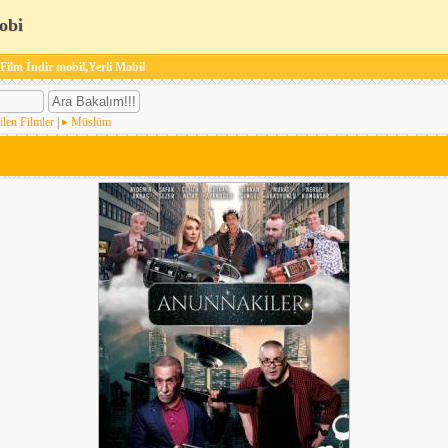
obi
 Film İndir mobil,Yerli Mobil
ilen Filmler
|
Müslüm