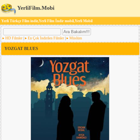
YerliFilm.Mobi
Yerli Türkçe Film indir,Yerli Film İndir mobil,Yerli Mobil
HD Filmler
|
En Çok İndirilen Filmler
|
Müslüm
YOZGAT BLUES