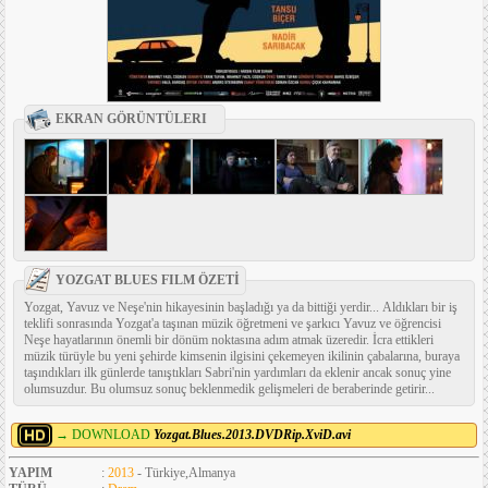
EKRAN GÖRÜNTÜLERI
YOZGAT BLUES FILM ÖZETİ
Yozgat, Yavuz ve Neşe'nin hikayesinin başladığı ya da bittiği yerdir... Aldıkları bir iş
teklifi sonrasında Yozgat'a taşınan müzik öğretmeni ve şarkıcı Yavuz ve öğrencisi
Neşe hayatlarının önemli bir dönüm noktasına adım atmak üzeredir. İcra ettikleri
müzik türüyle bu yeni şehirde kimsenin ilgisini çekemeyen ikilinin çabalarına, buraya
taşındıkları ilk günlerde tanıştıkları Sabri'nin yardımları da eklenir ancak sonuç yine
olumsuzdur. Bu olumsuz sonuç beklenmedik gelişmeleri de beraberinde getirir...
→ DOWNLOAD
Yozgat.Blues.2013.DVDRip.XviD.avi
YAPIM
:
2013
- Türkiye,Almanya