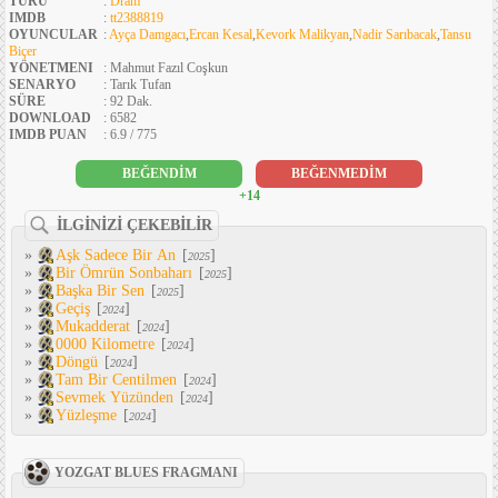
TÜRÜ
:
Dram
IMDB
:
tt2388819
OYUNCULAR
:
Ayça Damgacı
,
Ercan Kesal
,
Kevork Malikyan
,
Nadir Sarıbacak
,
Tansu
Biçer
YÖNETMENI
: Mahmut Fazıl Coşkun
SENARYO
: Tarık Tufan
SÜRE
: 92 Dak.
DOWNLOAD
: 6582
IMDB PUAN
: 6.9 / 775
BEĞENDİM
BEĞENMEDİM
+14
İLGİNİZİ ÇEKEBİLİR
»
Aşk Sadece Bir An
[
]
2025
»
Bir Ömrün Sonbaharı
[
]
2025
»
Başka Bir Sen
[
]
2025
»
Geçiş
[
]
2024
»
Mukadderat
[
]
2024
»
0000 Kilometre
[
]
2024
»
Döngü
[
]
2024
»
Tam Bir Centilmen
[
]
2024
»
Sevmek Yüzünden
[
]
2024
»
Yüzleşme
[
]
2024
YOZGAT BLUES FRAGMANI