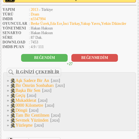
YAPIM
:
2013
- Türkiye
TÜRÜ
:
Dram
IMDB
:
tt3347994
OYUNCULAR
:
Berke Üzrek
,
Eda Ece
,
İnci Türkay
,
Yakup Yavru
,
Yetkin Dikinciler
YÖNETMENI
: Hakan Haksun
SENARYO
: Hakan Haksun
SÜRE
: 87 Dak.
DOWNLOAD
: 7453
IMDB PUAN
: 4.9 / 111
BEĞENDİM
BEĞENMEDİM
+27
İLGİNİZİ ÇEKEBİLİR
»
Aşk Sadece Bir An
[
]
2025
»
Bir Ömrün Sonbaharı
[
]
2025
»
Başka Bir Sen
[
]
2025
»
Geçiş
[
]
2024
»
Mukadderat
[
]
2024
»
0000 Kilometre
[
]
2024
»
Döngü
[
]
2024
»
Tam Bir Centilmen
[
]
2024
»
Sevmek Yüzünden
[
]
2024
»
Yüzleşme
[
]
2024