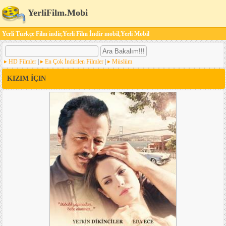
YerliFilm.Mobi
Yerli Türkçe Film indir,Yerli Film İndir mobil,Yerli Mobil
HD Filmler
|
En Çok İndirilen Filmler
|
Müslüm
KIZIM İÇIN