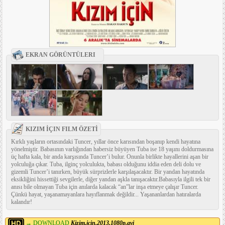
EKRAN GÖRÜNTÜLERI
KIZIM İÇIN FILM ÖZETİ
Kırklı yaşların ortasındaki Tuncer, yıllar önce karısından boşanıp kendi hayatına
yönelmiştir. Babasının varlığından habersiz büyüyen Tuba ise 18 yaşını doldurmasına
üç hafta kala, bir anda karşısında Tuncer’i bulur. Onunla birlikte hayallerini aşan bir
yolculuğa çıkar. Tuba, ilginç yolculukta, babası olduğunu iddia eden deli dolu ve
gizemli Tuncer’i tanırken, büyük sürprizlerle karşılaşacaktır. Bir yandan hayatında
eksikliğini hissettiği sevgilerle, diğer yandan aşkla tanışacaktır.Babasıyla ilgili tek bir
anısı bile olmayan Tuba için anılarda kalacak “an”lar inşa etmeye çalışır Tuncer.
Çünkü hayat, yaşanamayanlara hayıflanmak değildir... Yaşananlardan hatıralarda
kalandır!
→ DOWNLOAD
Kizim.icin.2013.1080p.avi