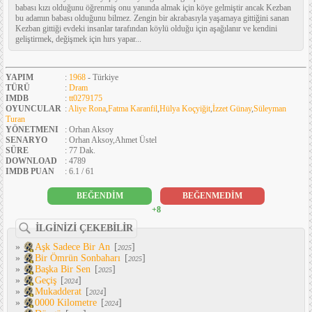
babası kızı olduğunu öğrenmiş onu yanında almak için köye gelmiştir ancak Kezban
bu adamın babası olduğunu bilmez. Zengin bir akrabasıyla yaşamaya gittiğini sanan
Kezban gittiği evdeki insanlar tarafından köylü olduğu için aşağılanır ve kendini
geliştirmek, değişmek için hırs yapar...
YAPIM
:
1968
- Türkiye
TÜRÜ
:
Dram
IMDB
:
tt0279175
OYUNCULAR
:
Aliye Rona
,
Fatma Karanfil
,
Hülya Koçyiğit
,
İzzet Günay
,
Süleyman
Turan
YÖNETMENI
: Orhan Aksoy
SENARYO
: Orhan Aksoy,Ahmet Üstel
SÜRE
: 77 Dak.
DOWNLOAD
: 4789
IMDB PUAN
: 6.1 / 61
BEĞENDİM
BEĞENMEDİM
+8
İLGİNİZİ ÇEKEBİLİR
»
Aşk Sadece Bir An
[
]
2025
»
Bir Ömrün Sonbaharı
[
]
2025
»
Başka Bir Sen
[
]
2025
»
Geçiş
[
]
2024
»
Mukadderat
[
]
2024
»
0000 Kilometre
[
]
2024