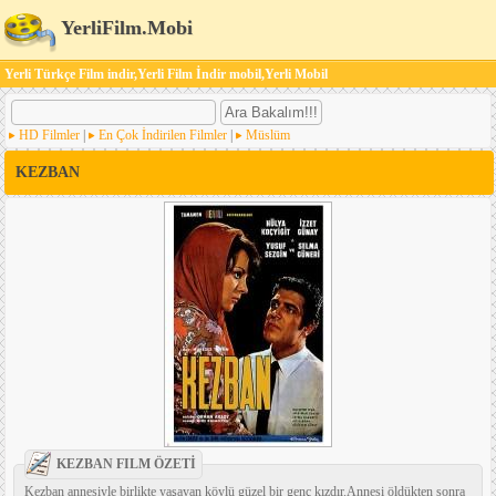
YerliFilm.Mobi
Yerli Türkçe Film indir,Yerli Film İndir mobil,Yerli Mobil
HD Filmler
|
En Çok İndirilen Filmler
|
Müslüm
KEZBAN
KEZBAN FILM ÖZETİ
Kezban annesiyle birlikte yaşayan köylü güzel bir genç kızdır.Annesi öldükten sonra