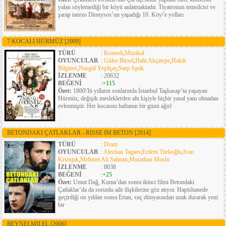
yalan söylemediği bir köyü anlatmaktadır. Tiyatronun temsilcisi ve
şarap tanrısı Dionysos’un yaşadığı 10. Köy\'e yolları
7 KOCALI HÜRMÜZ
[2009]
TÜRÜ
:
Komedi
,
Müzikal
OYUNCULAR
:
Gülse Birsel
,
Halit Akçatepe
,
Haluk
Bilginer
,
Nurgül Yeşilçay
,
Sarp Apak
İZLENME
: 20632
BEĞENİ
:
+115
Özet:
1800\'lü yılların sonlarında İstanbul Taşkasap’ta yaşayan
Hürmüz, değişik mesleklerden altı kişiyle hiçbir yasal yanı olmadan
evlenmiştir. Her kocasını haftanın bir günü ağırl
BETONDAKI ÇATLAKLAR - RISSE IM BETON
[2014]
TÜRÜ
:
Dram
OYUNCULAR
:
Alechan Tagaev
,
Erdem Türkoğlu
,
Ivan
Kriznjak
,
Mehmet Ali Salman
,
Murathan Muslu
İZLENME
: 8038
BEĞENİ
:
+25
Özet:
Umut Dağ, Kuma’dan sonra ikinci filmi Betondaki
Çatlaklar’da da sorunlu aile ilişkilerine göz atıyor. Hapishanede
geçirdiği on yıldan sonra Ertan, suç dünyasından uzak durarak yeni
bir
BEYNELMILEL
[2006]