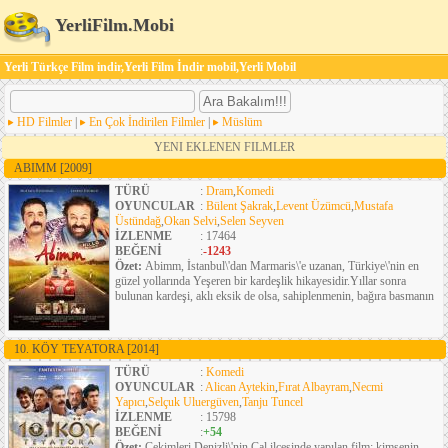
YerliFilm.Mobi
Yerli Türkçe Film indir,Yerli Film İndir mobil,Yerli Mobil
HD Filmler
|
En Çok İndirilen Filmler
|
Müslüm
YENI EKLENEN FILMLER
ABIMM
[2009]
TÜRÜ
:
Dram
,
Komedi
OYUNCULAR
:
Bülent Şakrak
,
Levent Üzümcü
,
Mustafa
Üstündağ
,
Okan Selvi
,
Selen Seyven
İZLENME
: 17464
BEĞENİ
:
-1243
Özet:
Abimm, İstanbul\'dan Marmaris\'e uzanan, Türkiye\'nin en
güzel yollarında Yeşeren bir kardeşlik hikayesidir.Yıllar sonra
bulunan kardeşi, aklı eksik de olsa, sahiplenmenin, bağıra basmanın
10. KÖY TEYATORA
[2014]
TÜRÜ
:
Komedi
OYUNCULAR
:
Alican Aytekin
,
Fırat Albayram
,
Necmi
Yapıcı
,
Selçuk Uluergüven
,
Tanju Tuncel
İZLENME
: 15798
BEĞENİ
:
+54
Özet:
Çekimleri Denizli\'nin Çal ilçesinde yapılan film; kimsenin