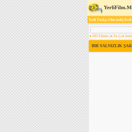
YerliFilm.M
Yerli Türkçe Film indir,Yerli
HD Filmler
|
En Çok İndir
BIR YALNIZLIK ŞAR