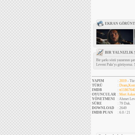
EKRAN GÖRÜNT
BIR YALNIZLIK 
Bir şarkı sözü yazarının şa
Levent Pala’yı görüyoruz. 
YAPIM
:
2019
- Tür
TÜRÜ
:
Dram
,
Kom
IMDB
:
tt1186764
OYUNCULAR
:
Mert Aske
YÖNETMENI
: Ahmet Lev
SÜRE
: 79 Dak.
DOWNLOAD
: 2649
IMDB PUAN
: 6.0 / 21