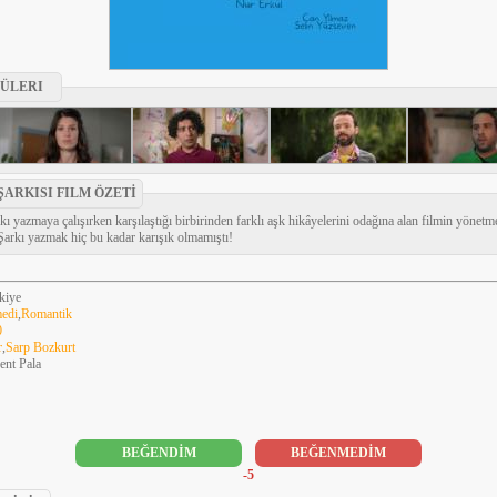
ÜLERI
ŞARKISI FILM ÖZETİ
rkı yazmaya çalışırken karşılaştığı birbirinden farklı aşk hikâyelerini odağına alan filmin yön
Şarkı yazmak hiç bu kadar karışık olmamıştı!
kiye
edi
,
Romantik
0
r
,
Sarp Bozkurt
ent Pala
BEĞENDİM
BEĞENMEDİM
-5