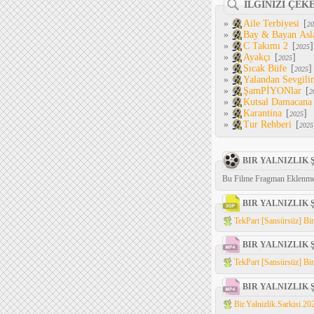
İLGİNİZİ ÇEK
»
Aile Terbiyesi
[
20
»
Bay & Bayan Asl
»
C Takımı 2
[
]
2025
»
Ayakçı
[
]
2025
»
Sıcak Büfe
[
]
2025
»
Yalandan Sevgili
»
ŞamPİYONlar
[
2
»
Kutsal Damacana
»
Karantina
[
]
2025
»
Tur Rehberi
[
2025
BIR YALNIZLIK
Bu Filme Fragman Eklenme
BIR YALNIZLIK 
TekPart [Sansürsüz] Bir 
BIR YALNIZLIK 
TekPart [Sansürsüz] Bir 
BIR YALNIZLIK 
Bir.Yalnizlik.Sarkisi.2