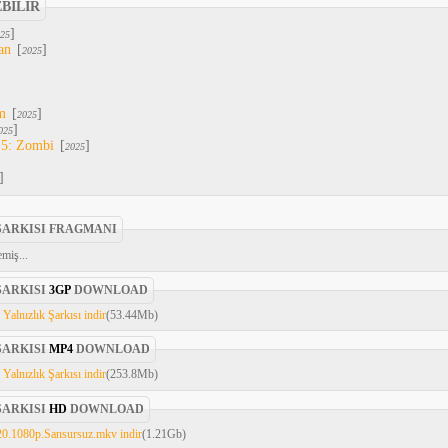
EBİLİR
]
25
an
[
]
2025
m
[
]
2025
]
025
 5: Zombi
[
]
2025
]
 ŞARKISI FRAGMANI
miş...
ŞARKISI
3GP
DOWNLOAD
Yalnızlık Şarkısı indir
(53.44Mb)
ŞARKISI
MP4
DOWNLOAD
Yalnızlık Şarkısı indir
(253.8Mb)
ŞARKISI
HD
DOWNLOAD
020.1080p.Sansursuz.mkv indir
(1.21Gb)