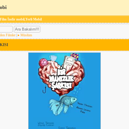
obi
 Film İndir mobil,Yerli Mobil
ilen Filmler
|
Müslüm
KISI