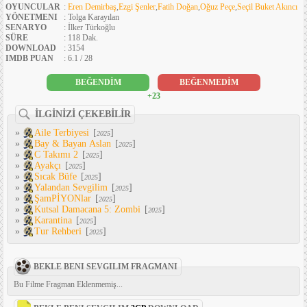
OYUNCULAR
:
Eren Demirbaş
,
Ezgi Şenler
,
Fatih Doğan
,
Oğuz Peçe
,
Seçil Buket Akıncı
YÖNETMENI
: Tolga Karayılan
SENARYO
: İlker Türkoğlu
SÜRE
: 118 Dak.
DOWNLOAD
: 3154
IMDB PUAN
: 6.1 / 28
BEĞENDİM
BEĞENMEDİM
+23
İLGİNİZİ ÇEKEBİLİR
»
Aile Terbiyesi
[
]
2025
»
Bay & Bayan Aslan
[
]
2025
»
C Takımı 2
[
]
2025
»
Ayakçı
[
]
2025
»
Sıcak Büfe
[
]
2025
»
Yalandan Sevgilim
[
]
2025
»
ŞamPİYONlar
[
]
2025
»
Kutsal Damacana 5: Zombi
[
]
2025
»
Karantina
[
]
2025
»
Tur Rehberi
[
]
2025
BEKLE BENI SEVGILIM FRAGMANI
Bu Filme Fragman Eklenmemiş...