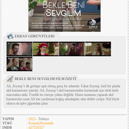
EKRAN GÖRÜNTÜLERI
BEKLE BENI SEVGILIM FILM ÖZETİ
Ali, Zeynep’e ilk görüşte aşık olmuş genç bir adamdır. Fakat Zeynep, kirli bir planla
akıl hastanesine yatırılır. Ali, Zeynep’i akıl hastanesinden kurtarmak için türlü türlü
maceralara atılır. Üstelik bu süreçte yalnız değildir. Hasta numarası yaparak akıl
hastanesine sızan Ali’nin yardımına koğuş arkadaşları olan deliler yetişir. Hal böyle
olunca da işler çığırından çıkar.
YAPIM
:
2023
- Türkiye
TÜRÜ
:
Komedi
,
Romantik
IMDB
:
tt27553327