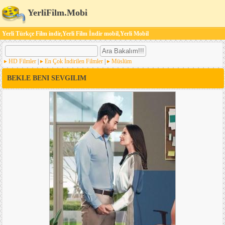
YerliFilm.Mobi
Yerli Türkçe Film indir,Yerli Film İndir mobil,Yerli Mobil
HD Filmler
|
En Çok İndirilen Filmler
|
Müslüm
BEKLE BENI SEVGILIM